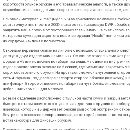
короткоствольное оружие и его травматические аналоги, а также др
служебное или повседневное снаряжение, не привлекая при этом, лиш
Основной материал Yuma™ (Nylon 6.6) американской компании Brook
достаточную плотность в 200D и влагоотталкивающую DWR обработк
защитить ваше оружие от посторонних глаз и влаги. За счет использо
материала сумка для скрытого ношения оружия "Herald" легче, чем а
из кордуры, нейлона и полиэстера.
Открывая передней клапан на липучке с помощью специального хляс
доступ к двум отделениям на молниях. Основное отделение может ра
формата А5 или подобные по габаритам вещи. На одной из внутренних
отдела расположена резинка на 5 секций, где возможно закрепить ма
короткоствольного оружия. На противоположной внутренней сторон
есть 4 кармана - под размера паспорта старого образца (книжечку) и 3
или фонари. Второе отделение по габаритам чуть больше половины сум
небольших карманы для мелочей.
Боевое отделение расположено с тыльной части сумки и закрывается 
быстрого открывания этого отделения и доступа к оружию оно обор
язычком, который выдерживает резкий рывок при экстренном откры
Внутри оно оснащено велкро-панелью, на которой располагается рег
вставка-кобура для фиксации оружия.
Плечевая лямка регулируется на необходимую длину от 70 см до 140