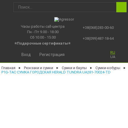
Часы работы call-центра
+38(068)283-00-60
Пн - Пт 9.00 - 18.00
Сб 10.00 - 15.00
+38(099)487-18-64
⭐Подарочные сертификаты
⭐
RU
Вход
Регистрация
UA
Главная
Рюкзаки и сумки
Сумки и баулы
Сумки-кобуры
►
►
►
►
P1G-TAC СУМКА ГОРОДСКАЯ HERALD TUNDRA UA281-70024-TD