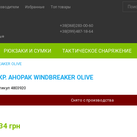
изводители
Избранные
Топ товары
+38(068)283-00-60
+38(099)487-18-64
ы
⭐
РЮКЗАКИ И СУМКИ
ТАКТИЧЕСКОЕ СНАРЯЖЕНИЕ
EAKER OLIVE
КР. АНОРАК WINDBREAKER OLIVE
тикул 4803920
Снято с производства
34
грн