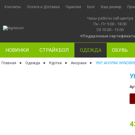
Контакты
Оплата и Доставка
Гарантия
Блог
Ваш размер
Про
Часы работы call-центра
Пн - Пт 9.00 - 18.00
Сб 10.00 - 15.00
⭐Подарочные сертификат
НОВИНКИ
СТРАЙКБОЛ
ОДЕЖДА
ОБУВЬ
Главная
Одежда
Куртки
Анораки
УКР. АНОРАК WINDBR
►
►
►
►
У
Ар
4