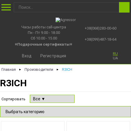
Часы работы call-центра
+38(068)283-00-60
Пн - Пт 9.00 - 18.00
Сб 10.00 - 15.00
+38(099)487-18-64
⭐Подарочные сертификаты
⭐
RU
Вход
Регистрация
UA
Главная
Производители
R3ICH
►
►
R3ICH
Сортировать