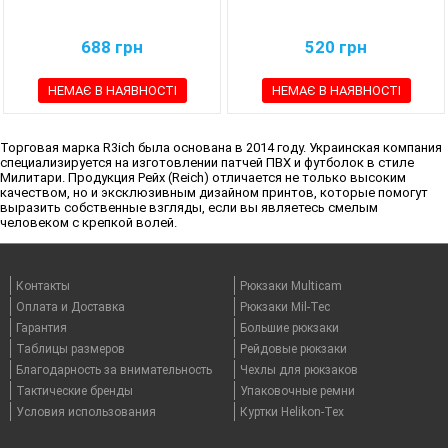
688
грн
520
грн
НЕМАЄ В НАЯВНОСТІ
НЕМАЄ В НАЯВНОСТІ
Торговая марка R3ich была основана в 2014 году. Украинская компания
специализируется на изготовлении патчей ПВХ и футболок в стиле
Милитари. Продукция Рейх (Reich) отличается не только высоким
качеством, но и эксклюзивным дизайном принтов, которые помогут
выразить собственные взгляды, если вы являетесь смелым
человеком с крепкой волей.
Контакты
Рюкзаки Multicam
Оплата и Доставка
Рюкзаки Mil-Tec
Гарантия
Большие рюкзаки
Таблицы размеров
Рейдовые рюкзаки
Благодарность за внимательность
Чехлы для рюкзаков
Тактические бренды
Упаковочные ремни
Условия использования
Куртки Helikon-Tex