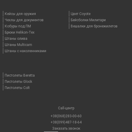
Кейсы для оружия
Цвет Coyote
Чехлы для документов
Бейсболки Милитари
Кобуры под ПМ
Вешалки для бронежилетов
Брюки Helikon-Tex
Штаны олива
Штаны Multicam
Штаны с наколенниками
Пистолеты Beretta
Пистолеты Glock
Пистолеты Colt
Call-центр
+38(068)283-00-60
+38(099)487-18-64
Заказать звонок