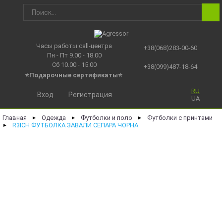
Часы работы call-центра
+38(068)283-00-60
Пн - Пт 9.00 - 18.00
Сб 10.00 - 15.00
+38(099)487-18-64
⭐Подарочные сертификаты
⭐
RU
Вход
Регистрация
UA
Главная
Одежда
Футболки и поло
Футболки с принтами
►
►
►
R3ICH ФУТБОЛКА ЗАВАЛИ СЕПАРА ЧОРНА
►