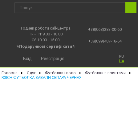
Години роботи call-центра
+38(068)283-00-60
Пн - Пт 9.00 - 18.00
Сб 10.00 - 15.00
+38(099)487-18-64
⭐Подарункові сертифікати⭐
RU
Вхід
Реєстрація
UA
Головна
Одяг
Футболки і поло
Футболки з принтами
►
►
►
►
R3ICH ФУТБОЛКА ЗАВАЛИ СЕПАРА ЧЕРНАЯ