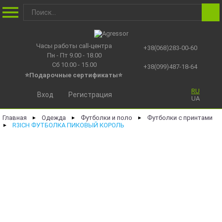
Часы работы call-центра
+38(068)283-00-60
Пн - Пт 9.00 - 18.00
Сб 10.00 - 15.00
+38(099)487-18-64
⭐Подарочные сертификаты
⭐
RU
Вход
Регистрация
UA
Главная
Одежда
Футболки и поло
Футболки с принтами
►
►
►
R3ICH ФУТБОЛКА ПИКОВЫЙ КОРОЛЬ
►