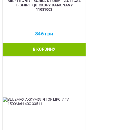
MIL-TEC ФУТБОЛКА STURM TACTICAL
T-SHIRT QUICKDRY DARK NAVY
11081003
846
грн
В КОРЗИНУ
BEST