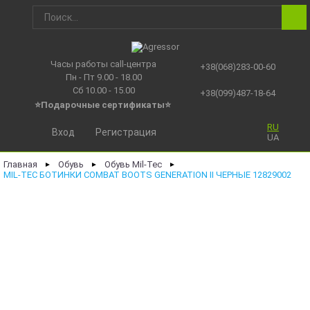
Часы работы call-центра
+38(068)283-00-60
Пн - Пт 9.00 - 18.00
Сб 10.00 - 15.00
+38(099)487-18-64
⭐Подарочные сертификаты
⭐
RU
Вход
Регистрация
UA
Главная
Обувь
Обувь Mil-Tec
►
►
►
MIL-TEC БОТИНКИ COMBAT BOOTS GENERATION II ЧЕРНЫЕ 12829002