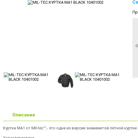
Се
Пр
О
Описание
Куртка МА1 от Mil-tec™,- это одна из версии знаменитой лётной курт
Характеристики: