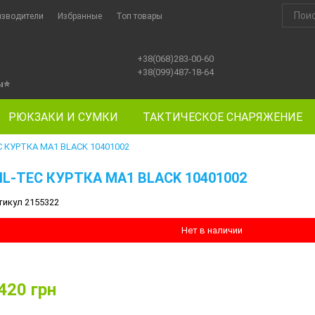
изводители
Избранные
Топ товары
+38(068)283-00-60
+38(099)487-18-64
ы
⭐
РЮКЗАКИ И СУМКИ
ТАКТИЧЕСКОЕ СНАРЯЖЕНИЕ
C КУРТКА МА1 BLACK 10401002
IL-TEC КУРТКА МА1 BLACK 10401002
тикул 2155322
Нет в наличии
420
грн