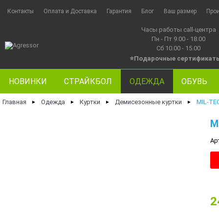
Контакты
Оплата и Доставка
Гарантия
Блог
Ваш размер
Про
Часы работы call-центра
Пн - Пт 9.00 - 18.00
Сб 10.00 - 15.00
⭐Подарочные сертификат
НОВИНКИ
СТРАЙКБОЛ
ОДЕЖДА
ОБУВЬ
Главная
Одежда
Куртки
Демисезонные куртки
MIL-TE
►
►
►
►
M
Ар
2