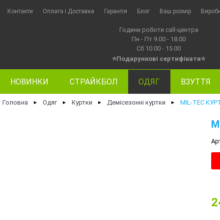
Контакти
Оплата i Доставка
Гарантія
Блог
Ваш розмір
Вироб
Години роботи call-центра
Пн - Пт 9.00 - 18.00
Сб 10.00 - 15.00
⭐Подарункові сертифікати⭐
НОВИНКИ
СТРАЙКБОЛ
ОДЯГ
ВЗУТТЯ
Головна
Одяг
Куртки
Демісезонні куртки
MIL-TEC КУР
►
►
►
►
M
Ар
2