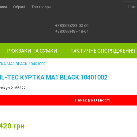
ники
Обрані
Топ товари
+38(068)283-00-60
+38(099)487-18-64
РЮКЗАКИ ТА СУМКИ
ТАКТИЧНЕ СПОРЯДЖЕННЯ
ТКА МА1 BLACK 10401002
IL-TEC КУРТКА МА1 BLACK 10401002
тикул 2155322
Немає в наявності
420
грн