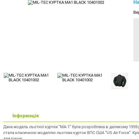
На
Ви
Інформація
Дана модель льотної куртки "MA-1" була розроблена в далекому 1959 р
стала класичною моделлю льотних курток ВПС США "US Air Force". Крій 
для ручок.