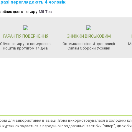
разі переглядають 4 чоловік
робник цього товару:
Mil-Tec
ГАРАНТІЯ ПОВЕРНЕННЯ
ЗНИЖКИ ВІЙСЬКОВИМ
Обмін товару та повернення
Оптимальні цінові пропозиції
М
коштів протягом 14 днів
Силам Оборони України
оці для використання в авіації. Вона використовувалася в холодних клі
куртки складається з передньої поздовжньої застібки "зіпер", двох бічни