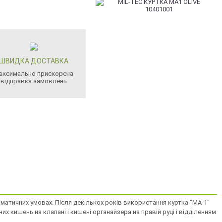
ШВИДКА ДОСТАВКА
аксимально прискорена
відправка замовлень
матичних умовах. Після декількох років використання куртка "MA-1"
х кишень на клапані і кишені органайзера на правій руці і відділенням