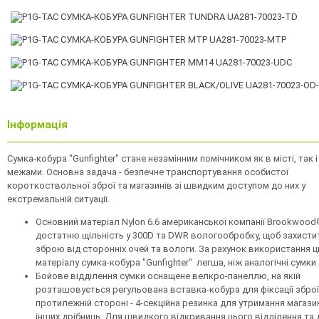
Інформація
Сумка-кобура "Gunfighter" стане незамінним помічником як в місті, так і
межами. Основна задача - безпечне транспортування особистої
короткоствольної зброї та магазинів зі швидким доступом до них у
екстремальній ситуації.
Основний матеріал Nylon 6.6 американської компанії Brookwood
достатню щільність у 300D та DWR вологообробку, щоб захисти
зброю від сторонніх очей та вологи. За рахунок використання ц
матеріалу сумка-кобура "Gunfighter" легша, ніж аналогічні сумки
Бойове відділення сумки оснащене велкро-панеллю, на якій
розташовується регульована вставка-кобура для фіксації зброї
протилежній стороні - 4-секційна резинка для утримання магази
інших дрібниць. Для швидкого відкривання цього відділення та 