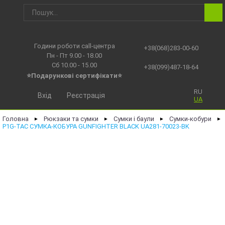
Години роботи call-центра
+38(068)283-00-60
Пн - Пт 9.00 - 18.00
Сб 10.00 - 15.00
+38(099)487-18-64
⭐Подарункові сертифікати⭐
RU
Вхід
Реєстрація
UA
Головна
Рюкзаки та сумки
Сумки і баули
Сумки-кобури
►
►
►
►
P1G-TAC СУМКА-КОБУРА GUNFIGHTER BLACK UA281-70023-BK