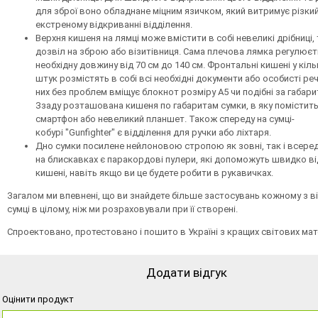
для зброї воно обладнане міцним язичком, який витримує різки
екстреному відкриванні відділення.
Верхня кишеня на лямці може вмістити в собі невеликі дрібниці, 
дозвіл на зброю або візитівниця. Сама плечова лямка регулюєт
необхідну довжину від 70 см до 140 см. Фронтальні кишені у кіль
штук розмістять в собі всі необхідні документи або особисті реч
них без проблем вміщує блокнот розміру А5 чи подібні за габари
Ззаду розташована кишеня по габаритам сумки, в яку помістит
смартфон або невеликий планшет. Також спереду на сумці-
кобурі "Gunfighter" є відділення для ручки або ліхтаря.
Дно сумки посилене нейлоновою стропою як зовні, так і всеред
на блискавках є паракордові пулери, які допоможуть швидко в
кишені, навіть якщо ви це будете робити в рукавичках.
Загалом ми впевнені, що ви знайдете більше застосувань кожному з ві
сумці в цілому, ніж ми розраховували при її створені.
Спроектовано, протестовано і пошито в Україні з кращих світових мат
Додати відгук
Оцінити продукт