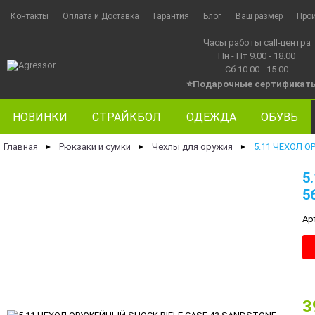
Контакты
Оплата и Доставка
Гарантия
Блог
Ваш размер
Про
Часы работы call-центра
Пн - Пт 9.00 - 18.00
Сб 10.00 - 15.00
⭐Подарочные сертификат
НОВИНКИ
СТРАЙКБОЛ
ОДЕЖДА
ОБУВЬ
Главная
Рюкзаки и сумки
Чехлы для оружия
5.11 ЧЕХОЛ О
►
►
►
5
5
Ар
3