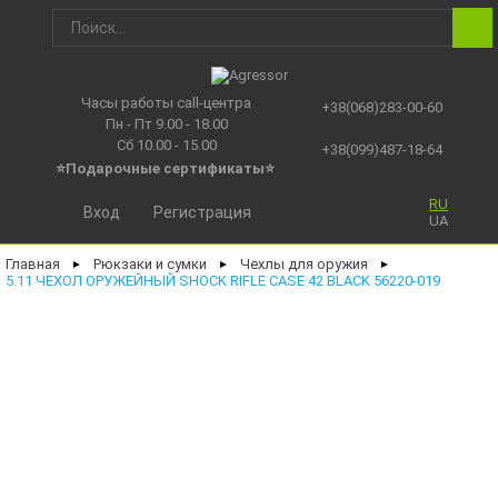
Часы работы call-центра
+38(068)283-00-60
Пн - Пт 9.00 - 18.00
Сб 10.00 - 15.00
+38(099)487-18-64
⭐Подарочные сертификаты
⭐
RU
Вход
Регистрация
UA
Главная
Рюкзаки и сумки
Чехлы для оружия
►
►
►
5.11 ЧЕХОЛ ОРУЖЕЙНЫЙ SHOCK RIFLE CASE 42 BLACK 56220-019