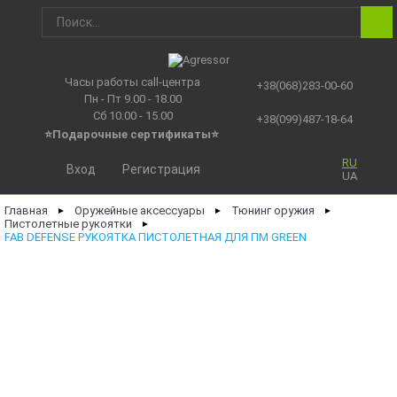
Часы работы call-центра
+38(068)283-00-60
Пн - Пт 9.00 - 18.00
Сб 10.00 - 15.00
+38(099)487-18-64
⭐Подарочные сертификаты
⭐
RU
Вход
Регистрация
UA
Главная
Оружейные аксессуары
Тюнинг оружия
►
►
►
Пистолетные рукоятки
►
FAB DEFENSE РУКОЯТКА ПИСТОЛЕТНАЯ ДЛЯ ПМ GREEN