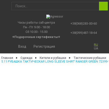
Часы работы call-центра
+38(068)283-00-60
Пн - Пт 9.00 - 18.00
Сб 10.00 - 15.00
+38(099)487-18-64
⭐Подарочные сертификаты
⭐
RU
Вход
Регистрация
UA
Главная
Одежда
Кители и рубашки
Тактические рубашки
►
►
►
5.11 РУБАШКА ТАКТИЧЕСКАЯ LONG SLEEVE SHIRT RANGER GREEN 72399-