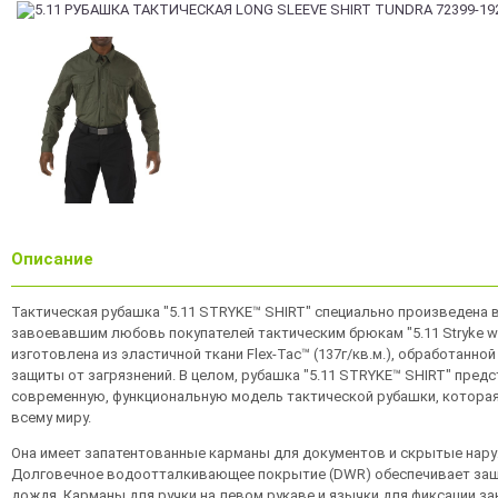
Описание
Тактическая рубашка "5.11 STRYKE™ SHIRT" специально произведена в
завоевавшим любовь покупателей тактическим брюкам "5.11 Stryke w/
изготовлена из эластичной ткани Flex-Tac™ (137г/кв.м.), обработанно
защиты от загрязнений. В целом, рубашка "5.11 STRYKE™ SHIRT" пред
современную, функциональную модель тактической рубашки, которая
всему миру.
Она имеет запатентованные карманы для документов и скрытые нар
Долговечное водоотталкивающее покрытие (DWR) обеспечивает защ
дождя. Карманы для ручки на левом рукаве и язычки для фиксации за