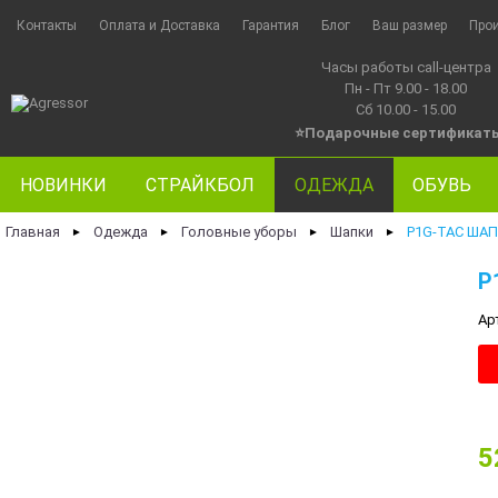
Контакты
Оплата и Доставка
Гарантия
Блог
Ваш размер
Про
Часы работы call-центра
Пн - Пт 9.00 - 18.00
Сб 10.00 - 15.00
⭐Подарочные сертификат
НОВИНКИ
СТРАЙКБОЛ
ОДЕЖДА
ОБУВЬ
Главная
Одежда
Головные уборы
Шапки
P1G-TAC ШАП
►
►
►
►
P
Ар
5