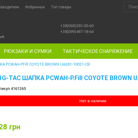
изводители
Избранные
Топ товары
+38(068)283-00-60
+38(099)487-18-64
ы
⭐
РЮКЗАКИ И СУМКИ
ТАКТИЧЕСКОЕ СНАРЯЖЕНИЕ
КА PCWAH-P.Fill COYOTE BROWN UA281-10031-CB
1G-TAC ШАПКА PCWAH-P.Fill COYOTE BROWN U
тикул 4161265
Нет в наличии
28
грн