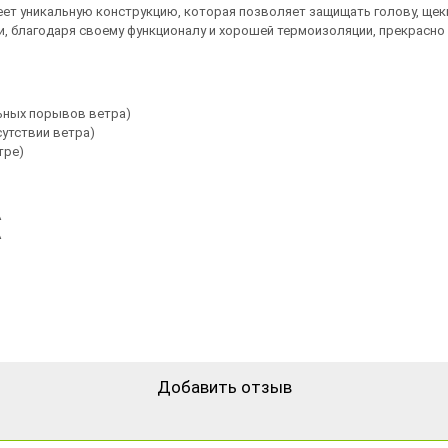
 уникальную конструкцию, которая позволяет защищать голову, щеки, 
и, благодаря своему функционалу и хорошей термоизоляции, прекрасн
льных порывов ветра)
утствии ветра)
тре)
A
A
Добавить отзыв