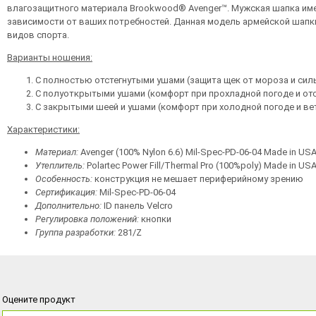
влагозащитного материала Brookwood® Avenger™. Мужская шапка имеет
зависимости от ваших потребностей. Данная модель армейской шапк
видов спорта.
Варианты ношения:
С полностью отстегнутыми ушами (защита щек от мороза и си
С полуоткрытыми ушами (комфорт при прохладной погоде и отс
С закрытыми шеей и ушами (комфорт при холодной погоде и ве
Характеристики:
Материал
:
Avenger (100% Nylon 6.6) Mil-Spec-PD-06-04 Made in US
Утеплитель
:
Polartec Power Fill/Thermal Pro (100%poly) Made in US
Особенность:
конструкция не мешает периферийному зрению
Сертификация:
Mil-Spec-PD-06-04
Дополнительно:
ID панель Velcro
Регулировка положений:
кнопки
Группа разработки:
281/Z
Оцените продукт