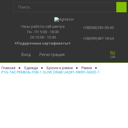
Часы работы call-центра
+38(068)283-00-60
Пн - Пт 9.00 - 18.00
Сб 10.00 - 15.00
+38(099)487-18-64
⭐Подарочные сертификаты
⭐
RU
Вход
Регистрация
UA
Главная
Одежда
Брюки и ремни
Ремни
►
►
►
►
P1G-TAC РЕМЕНЬ FDB-1 OLIVE DRAB UA281-59091-G6OD-1