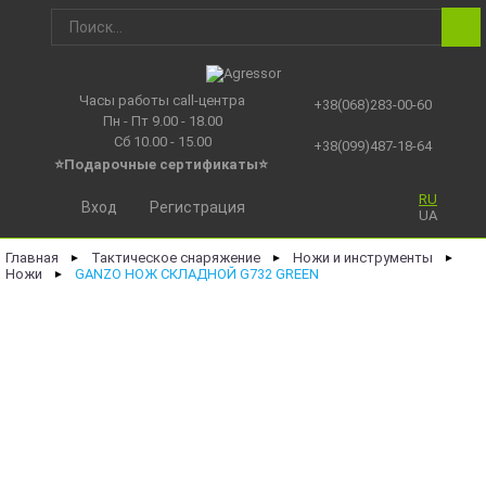
Часы работы call-центра
+38(068)283-00-60
Пн - Пт 9.00 - 18.00
Сб 10.00 - 15.00
+38(099)487-18-64
⭐Подарочные сертификаты
⭐
RU
Вход
Регистрация
UA
Главная
Тактическое снаряжение
Ножи и инструменты
►
►
►
Ножи
GANZO НОЖ СКЛАДНОЙ G732 GREEN
►