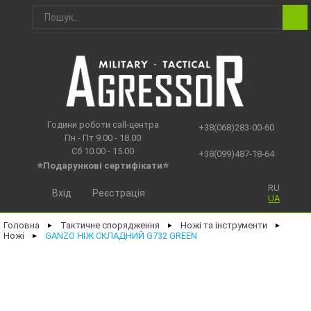
Години роботи call-центра
+38(068)283-00-60
Пн - Пт 9.00 - 18.00
Сб 10.00 - 15.00
+38(099)487-18-64
⭐Подарункові сертифікати⭐
RU
Вхід
Реєстрація
UA
Головна
Тактичне спорядження
Ножі та інструменти
►
►
►
Ножі
GANZO НІЖ СКЛАДНИЙ G732 GREEN
►