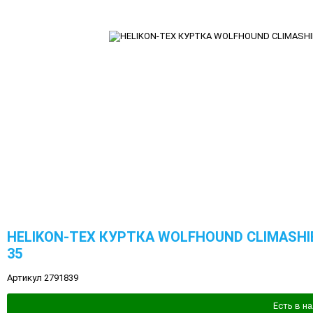
HELIKON-TEX КУРТКА WOLFHOUND CLIMASHI
35
Артикул 2791839
Есть в н