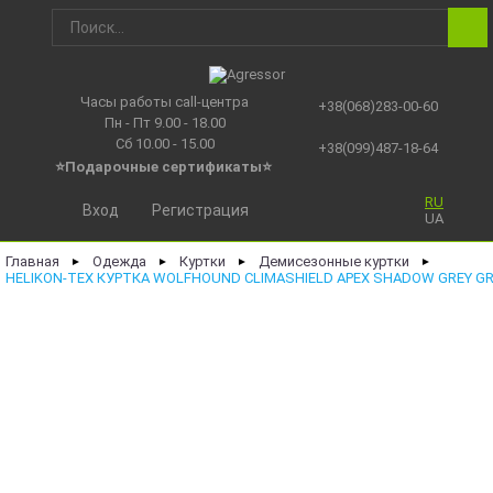
Часы работы call-центра
+38(068)283-00-60
Пн - Пт 9.00 - 18.00
Сб 10.00 - 15.00
+38(099)487-18-64
⭐Подарочные сертификаты
⭐
RU
Вход
Регистрация
UA
Главная
Одежда
Куртки
Демисезонные куртки
►
►
►
►
HELIKON-TEX КУРТКА WOLFHOUND CLIMASHIELD APEX SHADOW GREY GR