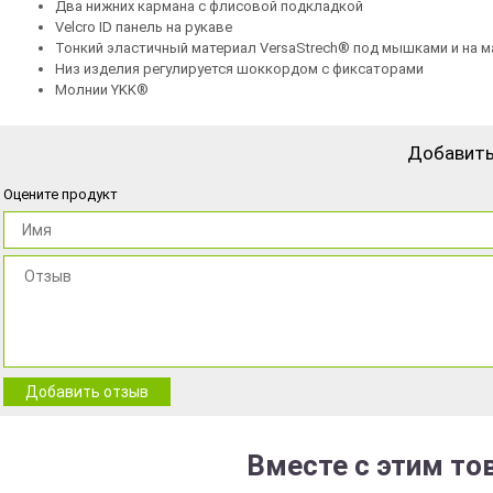
Два нижних кармана с флисовой подкладкой
Velcro ID панель на рукаве
Тонкий эластичный материал VersaStrech® под мышками и на 
Низ изделия регулируется шоккордом с фиксаторами
Молнии YKK®
Добавить
Оцените продукт
Добавить отзыв
Вместе с этим то