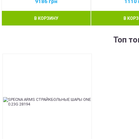
9186
грн
1110
В КОРЗИНУ
В КОР
Топ т
BEST