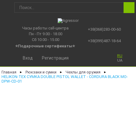
Часы работы call-центра
+38(068)283-00-60
Пн - Пт 9.00 - 18.00
Сб 10.00 - 15.00
+38(099)487-18-64
⭐Подарочные сертификаты
⭐
RU
Вход
Регистрация
UA
Главная
Рюкзаки и сумки
Чехлы для оружия
►
►
►
HELIKON-TEX СУМКА DOUBLE PISTOL WALLET - CORDURA BLACK MO-
DPW-CD-01