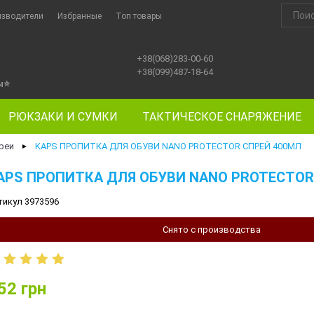
изводители
Избранные
Топ товары
+38(068)283-00-60
+38(099)487-18-64
ы
⭐
РЮКЗАКИ И СУМКИ
ТАКТИЧЕСКОЕ СНАРЯЖЕНИЕ
реи
KAPS ПРОПИТКА ДЛЯ ОБУВИ NANO PROTECTOR СПРЕЙ 400МЛ
►
APS ПРОПИТКА ДЛЯ ОБУВИ NANO PROTECTOR
тикул 3973596
Снято с производства
52
грн