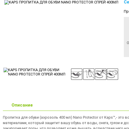
Се
Пр
О
Описание
Пропитка для обуви (аэрозоль 400 мл) Nano Protector от Kaps™,- эт
материалами, который защитит вашу обувь от воды, снега, грязи и д
закупоривает поры, что позволяет коже дышать, вследствие чего ног