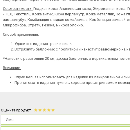
Совместимость:
Гладкая кожа, Анилиновая кожа, Жированная кожа, Гл
- TEX, Текстиль, Кожа антик, Кожа перламутр, Кожа металлик, Кожа г
замша/нубук, Комбинация гладкая кожа/замша, Комбинация замша/тек
Микрофибра, Стретч, Резина, микроволокно.
Способ применения:
Удалить с изделия грязь и пыль.
Встряхнуть баллончик с пропиткой и нанести* равномерно на и
*Нанести с расстояния 20 см, держа баллончик в вертикальном полож
Внимание:
Спрей нельзя использовать для изделий из лакированной и син
Пропитывать изделия нужно в хорошо проветриваемом помещ
Оцените продукт