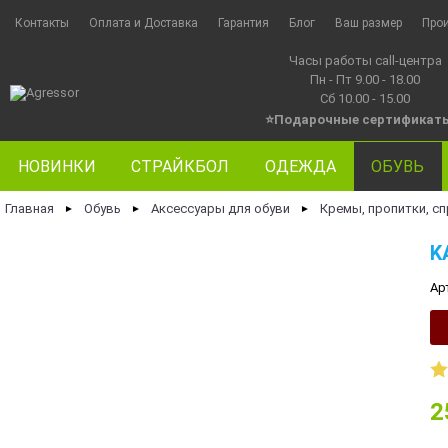
Контакты
Оплата и Доставка
Гарантия
Блог
Ваш размер
Про
Часы работы call-центра
Пн - Пт 9.00 - 18.00
Сб 10.00 - 15.00
⭐Подарочные сертификат
НОВИНКИ
СТРАЙКБОЛ
ОДЕЖДА
ОБУВЬ
Главная
Обувь
Аксессуары для обуви
Кремы, пропитки, сп
►
►
►
K
Ар
2