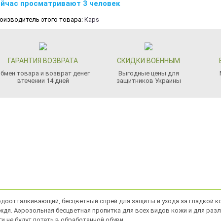
йчас просматривают 3 человек
оизводитель этого товара:
Kaps
ГАРАНТИЯ ВОЗВРАТА
СКИДКИ ВОЕННЫМ
бмен товара и возврат денег
Выгодные цены для
втечении 14 дней
защитников Украины
о водоотталкивающий, бесцветный спрей для защиты и ухода за гладкой
ождя. Аэрозольная бесцветная пропитка для всех видов кожи и для раз
и не будут потеть в обработанной обуви.