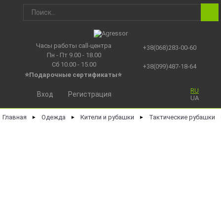
Часы работы call-центра
+38(068)283-00-60
Пн - Пт 9.00 - 18.00
Сб 10.00 - 15.00
+38(099)487-18-64
⭐Подарочные сертификаты
⭐
RU
Вход
Регистрация
UA
Главная
Одежда
Кители и рубашки
Тактические рубашки
►
►
►