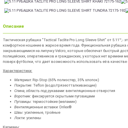
Описание
Тактическая рубашка "Tactical Taclite Pro Long Sleeve Shirt" от 5.11
комфортное ношение в жаркое время года. Функциональная рубашка 
закрывающимися на липучку Velcro, которые обеспечат быстрый дост
полицейских, оперативников и гражданских, у которых нет времени м
поверх футболки, что дает возможность использовать её в качеств
Характеристики:
Материал:
Rip-Stop (65% полиэстер, 35% хлопок)
Покрытие:
Teflon (водо/грязеотталкивающие)
Спина, область под рукавами:
вентиляционные отверстия
Воротник:
фиксируется скрытыми пуговицами
Пуговицы:
термостойкие (меламин)
Вентиляционные вставки:
Drilex®
Швы:
усиленные, тройные
Локти:
усилены
Карманы: