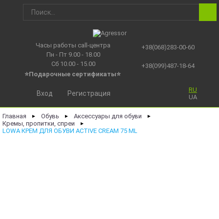
Часы работы call-центра
+38(068)283-00-60
Пн - Пт 9.00 - 18.00
Сб 10.00 - 15.00
+38(099)487-18-64
⭐Подарочные сертификаты
⭐
RU
Вход
Регистрация
UA
Главная
Обувь
Аксессуары для обуви
►
►
►
Кремы, пропитки, спреи
►
LOWA КРЕМ ДЛЯ ОБУВИ ACTIVE CREAM 75 ML