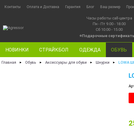
Контакты
Оплата и Доставка
Гарантия
Блог
Ваш размер
Про
Часы работы call-центра
Пн - Пт 9.00 - 18.00
Сб 10.00 - 15.00
⭐Подарочные сертификат
НОВИНКИ
СТРАЙКБОЛ
ОДЕЖДА
ОБУВЬ
Главная
Обувь
Аксессуары для обуви
Шнурки
LOWA ШН
►
►
►
►
L
Ар
2