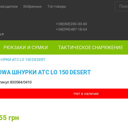
изводители
Избранные
Топ товары
+38(068)283-00-60
+38(099)487-18-64
ы
⭐
РЮКЗАКИ И СУМКИ
ТАКТИЧЕСКОЕ СНАРЯЖЕНИЕ
УРКИ ATC LO 150 DESERT
OWA ШНУРКИ ATC LO 150 DESERT
тикул 830584/0410
Нет в наличии
55
грн