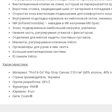
Вентиляционный клапан на спине, который не перекрывается п
Воротник-стойка, защищающий шею от натирания и попадания 
Открытая зона вентиляции подмышками для комфортного ноше
Внутренняя подкладка карманов из нейлоновой сетки, снижающ
NIR (Infrared Invisible) – невидим в ИК излучении Mil-Spec.
Зоны, подверженные наибольшей нагрузке, усиленны.
Нижняя часть, регулируемая утяжкой с фиксатором.
Отделения для мягкой защиты локтевых суставов.
Манжеты, регулируемые клапаном Velcro.
Органайзеры для ручек и хим. света.
Большая вентиляционная система.
ID панели Velcro.
Характеристики
:
Материал
:
"Prof-It-On" Rip-Stop Canvas 210 г/м² (60% хлопок, 40%
Страна производитель:
Украина
Группа разработки:
281/Z
Фурнитура:
YKK®
Карманы:
8 шт.
Нити:
Coats®