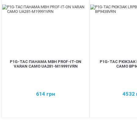
P1G-TAC ПАНАМА MBH PROF-IT-ON
P1G-TAC РЮКЗАК 
VARAN CAMO UA281-M19991VRN
CAMO BP9
614
грн
4532