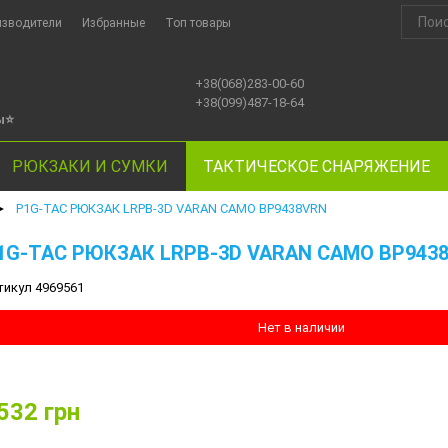
изводители
Избранные
Топ товары
+38(068)283-00-60
+38(099)487-18-64
ы
⭐
РЮКЗАКИ И СУМКИ
ТАКТИЧЕСКОЕ СНАРЯЖЕНИЕ
P1G-TAC РЮКЗАК LRPB-3D VARAN CAMO BP9438VRN
►
1G-TAC РЮКЗАК LRPB-3D VARAN CAMO BP943
тикул 4969561
Нет в наличии
532
грн