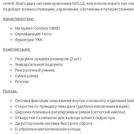
собой, благодаря системе крепления MOLLE, или использовать как с
подойдет военнослужащим, охранникам, охотникам и путешественника
Характеристики:
Материал:
Cordura 1000D
Сертификация:
Нато
Фурнитура:
YKK
Комплектация:
Подсумок средних размеров (2 шт.)
Универсальный подсумок
Разгрузочный ремень
Сумка-ранец
Рюкзак
Рюкзак:
Система фиксации снаряжения внутри основного отделения (ней
Открытие по принципу чемодана (удобное извлечение вещей)
Широкие плечевые регулируемые ремни (сетчатый нейлон)
Отверстие с клапаном для вывода шланга гидратора
Двухсторонняя система быстрого сброса
D-образные металлические кольца