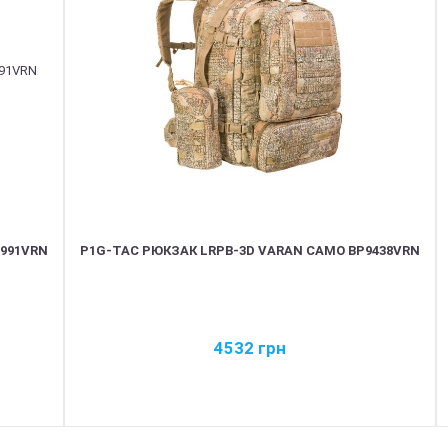
991VRN
P1G-TAC РЮКЗАК LRPB-3D VARAN CAMO BP9438VRN
4532
грн