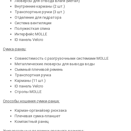
Люверсы для отвода влаги (метал)
Внутренние карманы (2 шт.)
Транспортные ручки (3 шт.)
Отделение для гидратора
Система вентиляции
Полужесткая спина
Интерфейс MOLLE
ID панель Velcro
Сумка-ранец:
Совместимость с разгрузочными системами MOLLE
Металлические люверсы для вывода воды
Съемный плечевой ремень
Транспортная ручка
Карманы (11 шт.)
ID панель Velcro
Стропы MOLLE
Способы ношения сумки-ранца:
Карман-органайзер рюкзака
Плечевая сумка-планшет
Компактный ранец
Универсальные подсумки среднего размера: