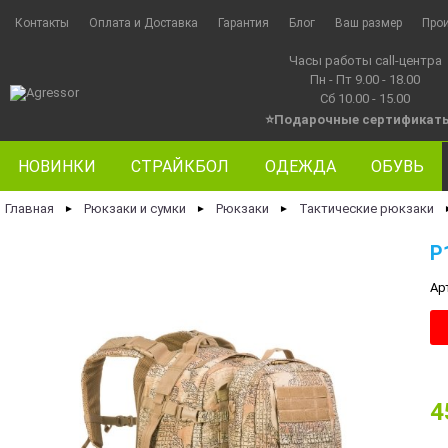
Контакты
Оплата и Доставка
Гарантия
Блог
Ваш размер
Про
Часы работы call-центра
Пн - Пт 9.00 - 18.00
Сб 10.00 - 15.00
⭐Подарочные сертификат
НОВИНКИ
СТРАЙКБОЛ
ОДЕЖДА
ОБУВЬ
Главная
Рюкзаки и сумки
Рюкзаки
Тактические рюкзаки
►
►
►
P
Ар
4