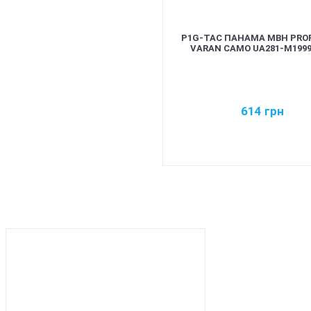
P1G-TAC ПАНАМА MBH PROF
VARAN CAMO UA281-M199
614
грн
BEST