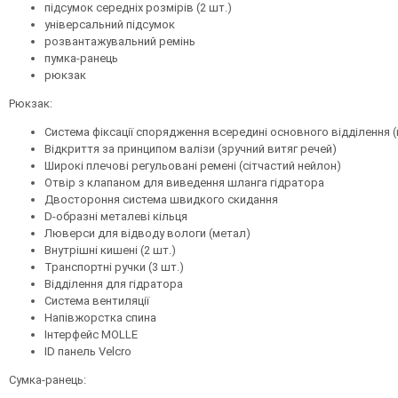
підсумок середніх розмірів (2 шт.)
універсальний підсумок
розвантажувальний ремінь
пумка-ранець
рюкзак
Рюкзак:
Система фіксації спорядження всередині основного відділення (
Відкриття за принципом валізи (зручний витяг речей)
Широкі плечові регульовані ремені (сітчастий нейлон)
Отвір з клапаном для виведення шланга гідратора
Двостороння система швидкого скидання
D-образні металеві кільця
Люверси для відводу вологи (метал)
Внутрішні кишені (2 шт.)
Транспортні ручки (3 шт.)
Відділення для гідратора
Система вентиляції
Напівжорстка спина
Інтерфейс MOLLE
ID панель Velcro
Сумка-ранець: