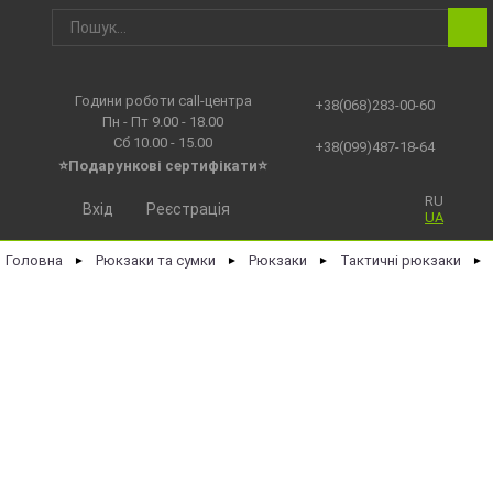
Години роботи call-центра
+38(068)283-00-60
Пн - Пт 9.00 - 18.00
Сб 10.00 - 15.00
+38(099)487-18-64
⭐Подарункові сертифікати⭐
RU
Вхід
Реєстрація
UA
Головна
Рюкзаки та сумки
Рюкзаки
Тактичні рюкзаки
►
►
►
►