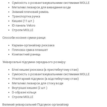
Сумісність з розвантажувальними системами MOLLE
Металеві люверси для виведення води
Знімний плечовий ремінь
Транспортна ручка
Кишені (11 шт.)
ID панель Velcro
Стропи MOLLE
Способи носіння сумки-ранця:
Карман-органайзер рюкзака
Плечова сумка-планшет
Компактний ранець
Універсальні підсумки середнього розміру:
Бічні кишені рюкзака (в пристебнутому стані)
Сумісність з розвантажувальними системами MOLLE
Утилітарний підсумок (в відстебнутому стані)
Металеві люверси для стоку води
Внутрішні кишені (2 шт.)
D-образні кільця
Стропи MOLLE
Великий універсальний Підсумок-органайзер