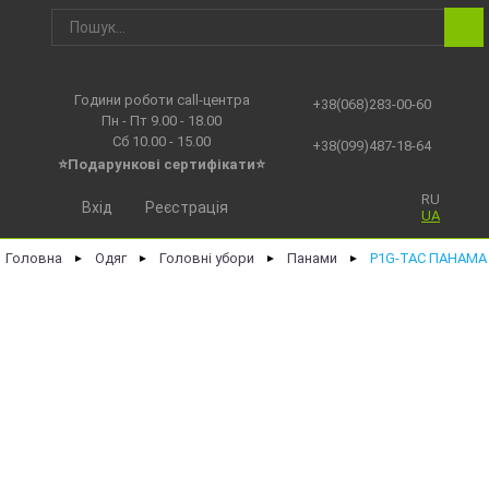
Години роботи call-центра
+38(068)283-00-60
Пн - Пт 9.00 - 18.00
Сб 10.00 - 15.00
+38(099)487-18-64
⭐Подарункові сертифікати⭐
RU
Вхід
Реєстрація
UA
Головна
Одяг
Головні убори
Панами
P1G-TAC ПАНАМА
►
►
►
►