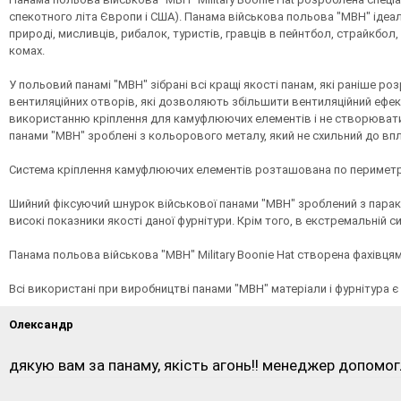
спекотного літа Європи і США). Панама військова польова "MBH" ідеал
природі, мисливців, рибалок, туристів, гравців в пейнтбол, страйкбол,
комах.
У польовий панамі "MBH" зібрані всі кращі якості панам, які раніше ро
вентиляційних отворів, які дозволяють збільшити вентиляційний ефек
використанню кріплення для камуфлюючих елементів і не створювати 
панами "MBH" зроблені з кольорового металу, який не схильний до впли
Система кріплення камуфлюючих елементів розташована по периметру 
Шийний фіксуючий шнурок військової панами "MBH" зроблений з паракор
високі показники якості даної фурнітури. Крім того, в екстремальній
Панама польова військова "MBH" Military Boonie Hat створена фахівця
Всі використані при виробництві панами "MBH" матеріали і фурнітура є N
Олександр
дякую вам за панаму, якість агонь!! менеджер допомог