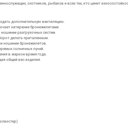
ннослужащих, охотников, рыбаков и всех тех, кто ценит износостойко
оздать дополнительную вентиляцию.
лючает натирание бронежилетами.
 ношении разгрузочных систем.
борот делать приталенным.
ри ношении бронежилетов.
прямых солнечных лучей.
ния в жаркое время года.
ая общий вес изделия.
 полиэстер)