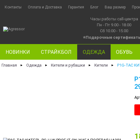
Контакты
Оплата и Доставка
Гарантия
Блог
Ваш размер
Про
Часы работы call-центра
Пн - Пт 9.00 - 18.00
Сб 10.00 - 15.00
⭐Подарочные сертификат
НОВИНКИ
СТРАЙКБОЛ
ОДЕЖДА
ОБУВЬ
Главная
Одежда
Кители и рубашки
Кители
P1G-TAC КИ
►
►
►
►
P
2
Ар
1