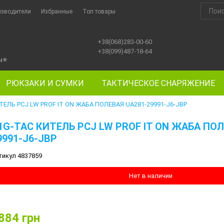
изводители
Избранные
Топ товары
+38(068)283-00-60
+38(099)487-18-64
ы
⭐
РЮКЗАКИ И СУМКИ
ТАКТИЧЕСКОЕ СНАРЯЖЕНИЕ
ТЕЛЬ PCJ LW PROF IT ON ЖАБА ПОЛЕВАЯ UA281-29991-J6-JBP
1G-TAC КИТЕЛЬ PCJ LW PROF IT ON ЖАБА ПОЛ
9991-J6-JBP
тикул 4837859
Нет в наличии
884
грн