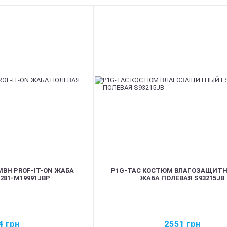
BH PROF-IT-ON ЖАБА
P1G-TAC КОСТЮМ ВЛАГОЗАЩИТН
281-M19991JBP
ЖАБА ПОЛЕВАЯ S93215JB
4
грн
2551
грн