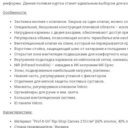
униформы. Данная полевая куртка станет идеальным выбором для вое
Особенности:
Застежка-молния с клапаном. Закрыв на один клапан, можно с
Специальная, бесшовная конструкция плечевой области – иск
Нагрудные карманы с двумя входами, обеспечивают доступ при
Регулировка объема, позволяющая носить термобелье или нао
Вентиляционный клапан на спине, который не перекрывается п
Воротник-стойка, защищающий шею от натирания и попадания 
Открытая зона вентиляции подмышками для комфортного ноше
Внутренняя подкладка карманов из нейлоновой сетки, снижающ
NIR (Infrared Invisible) – невидим в ИК излучении Mil-Spec.
Зоны, подверженные наибольшей нагрузке, усиленны.
Нижняя часть, регулируемая утяжкой с фиксатором.
Отделения для мягкой защиты локтевых суставов.
Манжеты, регулируемые клапаном Velcro.
Органайзеры для ручек и хим. света.
Большая вентиляционная система.
ID панели Velcro.
Характеристики
:
Материал
:
"Prof-It-On" Rip-Stop Canvas 210 г/м² (60% хлопок, 40%
Страна производитель:
Украина