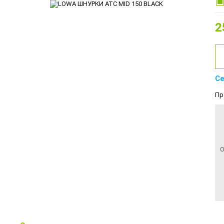
2
Се
Пр
О