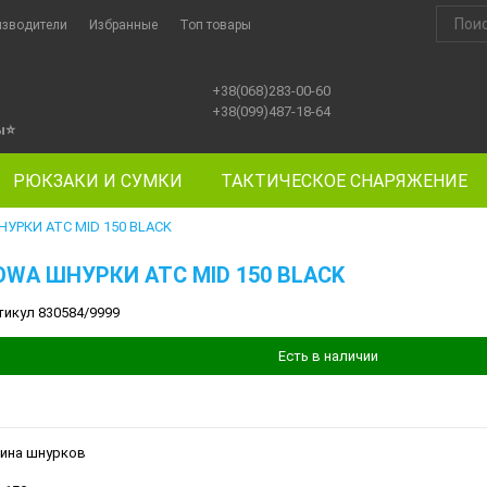
изводители
Избранные
Топ товары
+38(068)283-00-60
+38(099)487-18-64
ы
⭐
РЮКЗАКИ И СУМКИ
ТАКТИЧЕСКОЕ СНАРЯЖЕНИЕ
УРКИ ATC MID 150 BLACK
OWA ШНУРКИ ATC MID 150 BLACK
тикул 830584/9999
Есть в наличии
ина шнурков