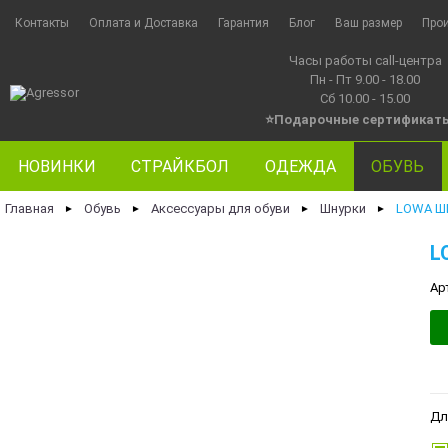
Контакты
Оплата и Доставка
Гарантия
Блог
Ваш размер
Про
Часы работы call-центра
Пн - Пт 9.00 - 18.00
Сб 10.00 - 15.00
⭐Подарочные сертификат
НОВИНКИ
СТРАЙКБОЛ
ОДЕЖДА
ОБУВЬ
Главная
Обувь
Аксессуары для обуви
Шнурки
LOWA ШН
►
►
►
►
L
Ар
Дл