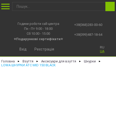
Години роботи call-центра
+38(068)283-00-60
Пн - Пт 9.00 - 18.00
Сб 10.00 - 15.00
+38(099)487-18-64
⭐Подарункові сертифікати⭐
RU
Вхід
Реєстрація
UA
Головна
Взуття
Аксесуари для взуття
Шнурки
►
►
►
►
LOWA ШНУРКИ ATC MID 150 BLACK