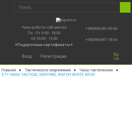
Часы работы call-центра
+38(068)283-00-60
Пн - Пт 9.00 - 18.00
Сб 10.00 - 15.00
+38(099)487-18-64
⭐Подарочные сертификаты
⭐
RU
Вход
Регистрация
UA
Главная
Тактическое снаряжение
Часы тактические
►
►
►
5.11 ЧАСЫ TACTICAL SENTINEL WATCH WHITE 50133