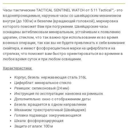
Часы тактические TACTICAL SENTINEL WATCH от 5.11 Tactical™,- это
водонепроницаемые, наручные часы со швейцарским механизмом
внутри (до 100 м) и безелем (вращающей головкой), маркировка
которого поможет Вам при погружении. Швейцарские часы
оснащены антибликовым минеральным, устойчивым к появлению
царапин, стеклом, что так важно при использовании их во время
военных операции, так как вы не будете привлекать к себе внимание
снайпера, и имеют фосфоресцентные марки на циферблате и на
стрелках, что поможет вам быстро ориентироваться во времени в
любое время суток и при любом освещении.
Характеристики:
Корпус, безель:
нержавеющая сталь 316L
Циферблат:
минеральное стекло
Ремешок:
силиконовый (24 мм)
Инструкция по эксплуатации:
нанесена на ремешок
Дополнительно:
окно с отображением даты
Безель:
вращается в одном направлении
Механизм:
трехстрелочный (Швейцария)
Головка подзавода:
закручивающаяся
Шкала:
фосфоресцирующая
Защита от влаги:
100 м