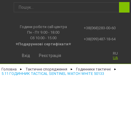
Години роботи call-центра
+38(068)283-00-60
Пн - Пт 9.00 - 18.00
Сб 10.00 - 15.00
+38(099)487-18-64
⭐Подарункові сертифікати⭐
RU
Вхід
Реєстрація
UA
Головна
Тактичне спорядження
Годинники тактичні
►
►
►
5.11 ГОДИННИК TACTICAL SENTINEL WATCH WHITE 50133