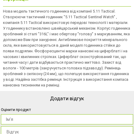
Нова модель тактичного годинника від компанії 5.11 Tactical.
Створюючи тактичний годинник "5.11 Tactical Sentinel Watch" ,
компанія 5.11 Tactical використовує передові технології і матеріали.
У годиннику встановлено швейцарський механізм. Корпус годинника
зроблений зі сталі "316L" і має обертову "голову" з маркуванням, яка
допоможе Вам при зануренні. Антиблимове покриття мінерального
скла, яке використовується в даній моделі годинника стійке до
появи подряпин. Фосфоресцентні марки нанесені на циферблаті і на
часових і хвилинних стрілках. Циферблат сконструйований так, що
читання часу і дати відбувається практично миттєво. Захист від
вологи - 100 метрів (закручується головка підзаводу). Ремінець
зроблений з силікону (24 мм), що полегшує використання годинника
у воді. Надійна застібка ремінця. Інструкція з використання компаса
нанесена тисненням на ремінці.
Додати відгук
Оцінити продукт