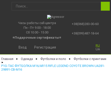
Часы работы call-центра
+38(068)283-00-60
Пн - Пт 9.00 - 18.00
Сб 10.00 - 15.00
+38(099)487-18-64
⭐Подарочные сертификаты
⭐
RU
Вход
Регистрация
UA
Главная
Одежда
Футболки и поло
Футболки с принтами
►
►
►
►
P1G-TAC ФУТБОЛКА M16/AR15 RIFLE LEGEND COYOTE BROWN UA281-
29891-CB-M16