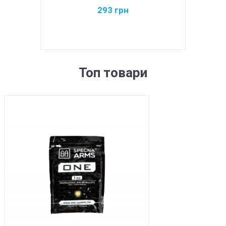
293
грн
Топ товари
BEST