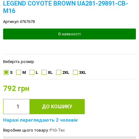
LEGEND COYOTE BROWN UA281-29891-CB-
M16
Артикул 4767678
В наявності
Виберіть розмір
S
M
L
XL
2XL
3XL
792
грн
ДО КОШИКУ
Наразі переглядають 2 чоловік
Виробник цього товару:
P1G-Tac