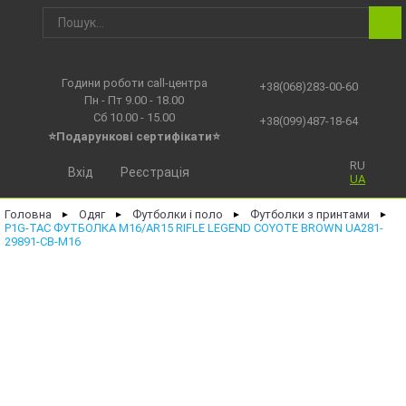
Години роботи call-центра
+38(068)283-00-60
Пн - Пт 9.00 - 18.00
Сб 10.00 - 15.00
+38(099)487-18-64
⭐Подарункові сертифікати⭐
RU
Вхід
Реєстрація
UA
Головна
Одяг
Футболки і поло
Футболки з принтами
►
►
►
►
P1G-TAC ФУТБОЛКА M16/AR15 RIFLE LEGEND COYOTE BROWN UA281-
29891-CB-M16