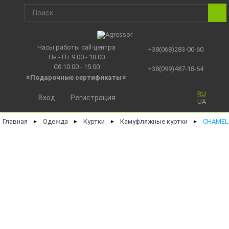
Часы работы call-центра
+38(068)283-00-60
Пн - Пт 9.00 - 18.00
Сб 10.00 - 15.00
+38(099)487-18-64
⭐Подарочные сертификаты
⭐
RU
Вход
Регистрация
UA
Главная
Одежда
Куртки
Камуфляжные куртки
CHAMEL
►
►
►
►