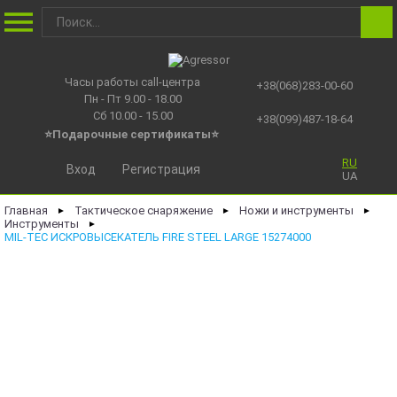
Часы работы call-центра
+38(068)283-00-60
Пн - Пт 9.00 - 18.00
Сб 10.00 - 15.00
+38(099)487-18-64
⭐Подарочные сертификаты
⭐
RU
Вход
Регистрация
UA
Главная
Тактическое снаряжение
Ножи и инструменты
►
►
►
Инструменты
►
MIL-TEC ИСКРОВЫСЕКАТЕЛЬ FIRE STEEL LARGE 15274000