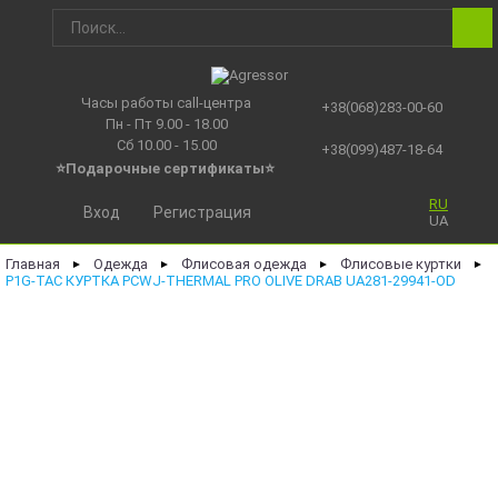
Часы работы call-центра
+38(068)283-00-60
Пн - Пт 9.00 - 18.00
Сб 10.00 - 15.00
+38(099)487-18-64
⭐Подарочные сертификаты
⭐
RU
Вход
Регистрация
UA
Главная
Одежда
Флисовая одежда
Флисовые куртки
►
►
►
►
P1G-TAC КУРТКА PCWJ-THERMAL PRO OLIVE DRAB UA281-29941-OD