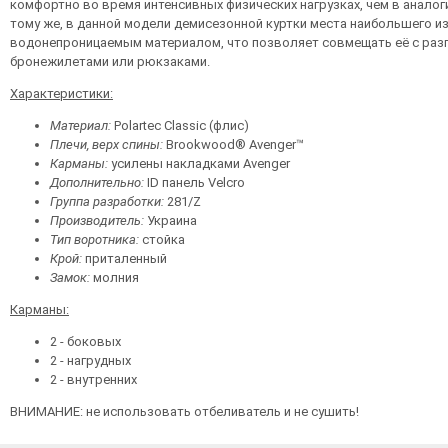
комфортно во время интенсивных физических нагрузках, чем в аналогич
тому же, в данной модели демисезонной куртки места наибольшего и
водонепроницаемым материалом, что позволяет совмещать её с раз
бронежилетами или рюкзаками.
Характеристики:
Материал:
Polartec Classic (флис)
Плечи, верх спины:
Brookwood® Avenger™
Карманы:
усилены накладками Avenger
Дополнительно:
ID панель Velcro
Группа разработки:
281/Z
Производитель:
Украина
Тип воротника:
стойка
Крой:
приталенный
Замок:
молния
Карманы:
2 - боковых
2 - нагрудных
2 - внутренних
ВНИМАНИЕ: не использовать отбеливатель и не сушить!