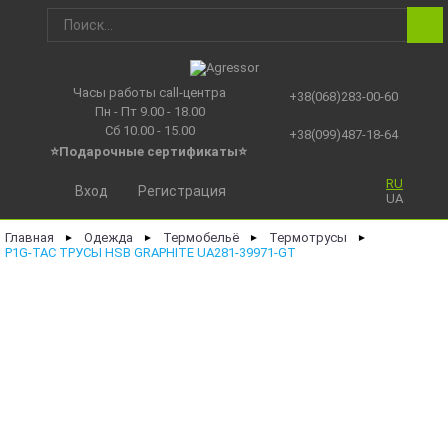
Часы работы call-центра
+38(068)283-00-60
Пн - Пт 9.00 - 18.00
Сб 10.00 - 15.00
+38(099)487-18-64
⭐Подарочные сертификаты
⭐
RU
Вход
Регистрация
UA
Главная
Одежда
Термобельё
Термотрусы
►
►
►
►
P1G-TAC ТРУСЫ HSB GRAPHITE UA281-39971-GT