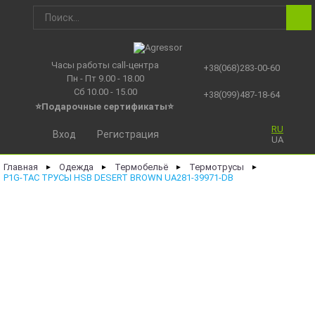
Часы работы call-центра
+38(068)283-00-60
Пн - Пт 9.00 - 18.00
Сб 10.00 - 15.00
+38(099)487-18-64
⭐Подарочные сертификаты
⭐
RU
Вход
Регистрация
UA
Главная
Одежда
Термобельё
Термотрусы
►
►
►
►
P1G-TAC ТРУСЫ HSB DESERT BROWN UA281-39971-DB