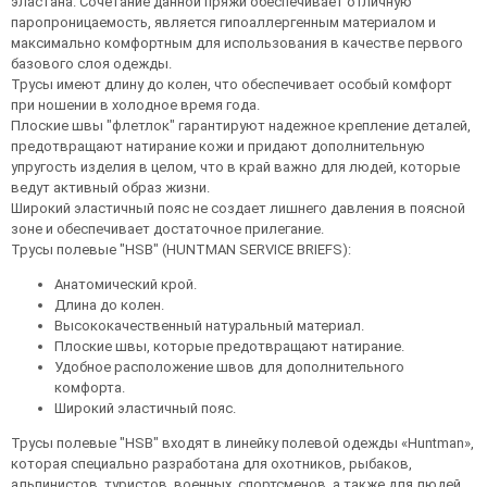
эластана. Сочетание данной пряжи обеспечивает отличную
паропроницаемость, является гипоаллергенным материалом и
максимально комфортным для использования в качестве первого
базового слоя одежды.
Трусы имеют длину до колен, что обеспечивает особый комфорт
при ношении в холодное время года.
Плоские швы "флетлок" гарантируют надежное крепление деталей,
предотвращают натирание кожи и придают дополнительную
упругость изделия в целом, что в край важно для людей, которые
ведут активный образ жизни.
Широкий эластичный пояс не создает лишнего давления в поясной
зоне и обеспечивает достаточное прилегание.
Трусы полевые "HSB" (HUNTMAN SERVICE BRIEFS):
Анатомический крой.
Длина до колен.
Высококачественный натуральный материал.
Плоские швы, которые предотвращают натирание.
Удобное расположение швов для дополнительного
комфорта.
Широкий эластичный пояс.
Трусы полевые "HSB" входят в линейку полевой одежды «Huntman»,
которая специально разработана для охотников, рыбаков,
альпинистов, туристов, военных, спортсменов, а также для людей,