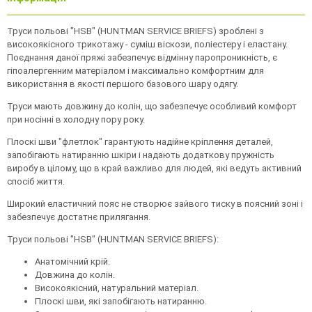
Труси польові "HSB" (HUNTMAN SERVICE BRIEFS) зроблені з
високоякісного трикотажу - суміш віскози, поліестеру і еластану.
Поєднання даної пряжі забезпечує відмінну паропроникність, є
гіпоалергенним матеріалом і максимально комфортним для
використання в якості першого базового шару одягу.
Труси мають довжину до колін, що забезпечує особливий комфорт
при носінні в холодну пору року.
Плоскі шви "флетлок" гарантують надійне кріплення деталей,
запобігають натиранню шкіри і надають додаткову пружність
виробу в цілому, що в край важливо для людей, які ведуть активний
спосіб життя.
Широкий еластичний пояс не створює зайвого тиску в поясний зоні і
забезпечує достатнє прилягання.
Труси польові "HSB" (HUNTMAN SERVICE BRIEFS):
Анатомічний крій.
Довжина до колін.
Високоякісний, натуральний матеріал.
Плоскі шви, які запобігають натиранню.