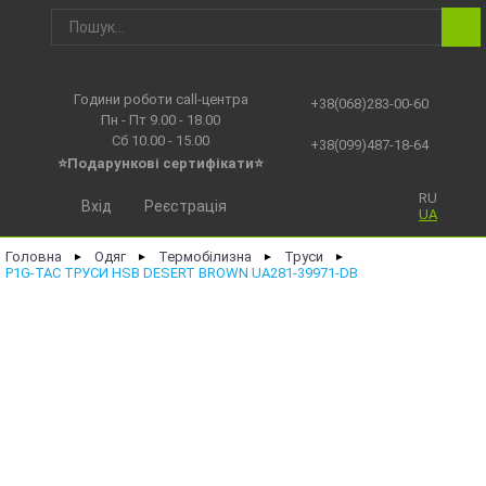
Години роботи call-центра
+38(068)283-00-60
Пн - Пт 9.00 - 18.00
Сб 10.00 - 15.00
+38(099)487-18-64
⭐Подарункові сертифікати⭐
RU
Вхід
Реєстрація
UA
Головна
Одяг
Термобілизна
Труси
►
►
►
►
P1G-TAC ТРУСИ HSB DESERT BROWN UA281-39971-DB