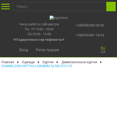
Часы работы call-центра
+38(068)283-00-60
Пн - Пт 9.00 - 18.00
Сб 10.00 - 15.00
+38(099)487-18-64
⭐Подарочные сертификаты
⭐
RU
Вход
Регистрация
UA
Главная
Одежда
Куртки
Демисезонные куртки
►
►
►
►
CHAMELEON КУРТКА LISKAMM OLIVE 0731-01