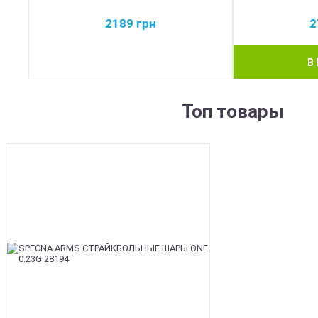
2189
грн
2
В
Топ товары
BEST