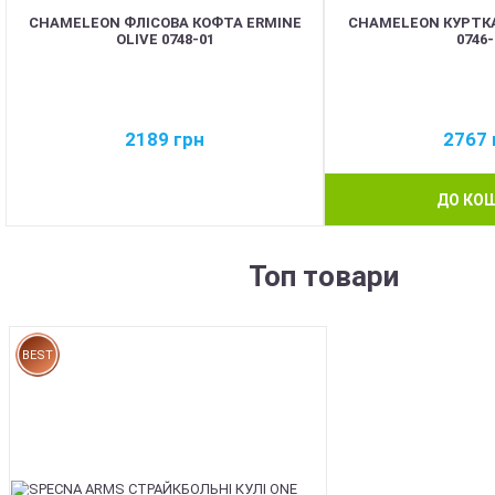
CHAMELEON ФЛІСОВА КОФТА ERMINE
CHAMELEON КУРТКА
OLIVE 0748-01
0746-
2189
грн
2767
ДО КО
Топ товари
BEST