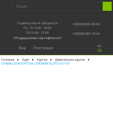
Години роботи call-центра
+38(068)283-00-60
Пн - Пт 9.00 - 18.00
Сб 10.00 - 15.00
+38(099)487-18-64
⭐Подарункові сертифікати⭐
RU
Вхід
Реєстрація
UA
Головна
Одяг
Куртки
Демісезонні куртки
►
►
►
►
CHAMELEON КУРТКА LISKAMM OLIVE 0731-01