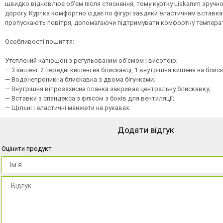
швидко відновлює об'єм після стиснення, тому куртку Liskamm зручно
дорогу. Куртка комфортно сідає по фігурі завдяки еластичним вставкам
пропускають повітря, допомагаючи підтримувати комфортну температ
Особливості пошиття:
Утеплений капюшон з регульованим об'ємом і висотою;
— 3 кишені: 2 передні кишені на блискавці, 1 внутрішня кишеня на блиск
— Водонепроникна блискавка з двома бігунками;
— Внутрішня вітрозахисна планка закриває центральну блискавку;
— Вставки з спандекса з флісом з боків для вентиляції;
— Щільні і еластичні манжети на рукавах.
Додати відгук
Оцінити продукт