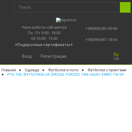
Часы работы call-центра
+38(068)283-00-60
Пн - Пт 9.00 - 18.00
Сб 10.00 - 15.00
+38(099)487-18-64
⭐Подарочные сертификаты
⭐
RU
Вход
Регистрация
UA
Главная
Одежда
Футболки и поло
Футболки с принтами
►
►
►
P1G-TAC ФУТБОЛКА UA SPECIAL FORCES TAN UA281-29891-TN-SF
►