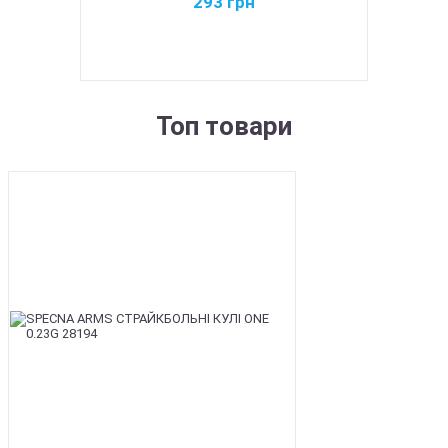
293
грн
Топ товари
BEST