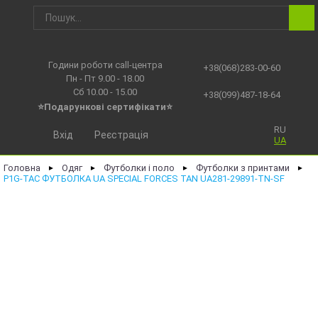
Години роботи call-центра
+38(068)283-00-60
Пн - Пт 9.00 - 18.00
Сб 10.00 - 15.00
+38(099)487-18-64
⭐Подарункові сертифікати⭐
RU
Вхід
Реєстрація
UA
Головна
Одяг
Футболки і поло
Футболки з принтами
►
►
►
►
P1G-TAC ФУТБОЛКА UA SPECIAL FORCES TAN UA281-29891-TN-SF