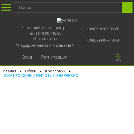
Часы работы call-центра
+38(068)283-00-60
Пн - Пт 9.00 - 18.00
Сб 10.00 - 15.00
+38(099)487-18-64
⭐Подарочные сертификаты
⭐
RU
Вход
Регистрация
UA
Главная
Обувь
Кроссовки
►
►
►
LOWA КРОССОВКИ PINTO LL LO ESPRESSO