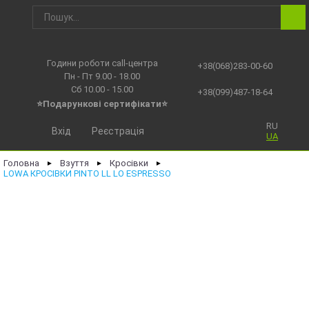
Години роботи call-центра
+38(068)283-00-60
Пн - Пт 9.00 - 18.00
Сб 10.00 - 15.00
+38(099)487-18-64
⭐Подарункові сертифікати⭐
RU
Вхід
Реєстрація
UA
Головна
Взуття
Кросівки
►
►
►
LOWA КРОСІВКИ PINTO LL LO ESPRESSO