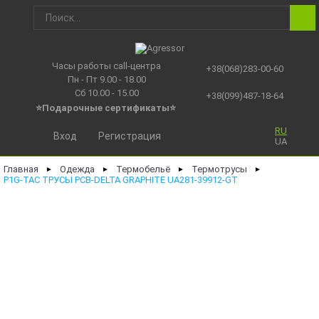
Часы работы call-центра
+38(068)283-00-60
Пн - Пт 9.00 - 18.00
Сб 10.00 - 15.00
+38(099)487-18-64
⭐Подарочные сертификаты
⭐
RU
Вход
Регистрация
UA
Главная
Одежда
Термобельё
Термотрусы
►
►
►
►
P1G-TAC ТРУСЫ PCB-DELTA GRAPHITE UA281-39912-GT