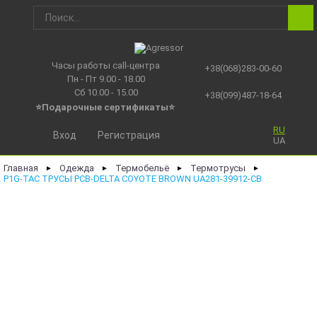
Часы работы call-центра
+38(068)283-00-60
Пн - Пт 9.00 - 18.00
Сб 10.00 - 15.00
+38(099)487-18-64
⭐Подарочные сертификаты
⭐
RU
Вход
Регистрация
UA
Главная
Одежда
Термобельё
Термотрусы
►
►
►
►
P1G-TAC ТРУСЫ PCB-DELTA COYOTE BROWN UA281-39912-CB