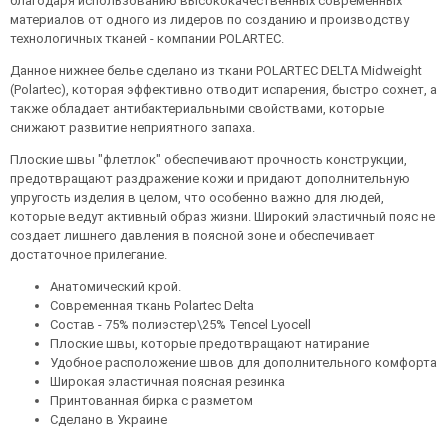
благодаря использованию высококачественных современных
материалов от одного из лидеров по созданию и производству
технологичных тканей - компании POLARTEC.
Данное нижнее белье сделано из ткани POLARTEC DELTA Midweight
(Polartec), которая эффективно отводит испарения, быстро сохнет, а
также обладает антибактериальными свойствами, которые
снижают развитие неприятного запаха.
Плоские швы "флетлок" обеспечивают прочность конструкции,
предотвращают раздражение кожи и придают дополнительную
упругость изделия в целом, что особенно важно для людей,
которые ведут активный образ жизни. Широкий эластичный пояс не
создает лишнего давления в поясной зоне и обеспечивает
достаточное прилегание.
Анатомический крой.
Современная ткань Polartec Delta
Состав - 75% полиэстер\25% Tencel Lyocell
Плоские швы, которые предотвращают натирание
Удобное расположение швов для дополнительного комфорта
Широкая эластичная поясная резинка
Принтованная бирка с разметом
Сделано в Украине