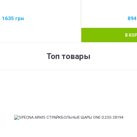
1635
грн
89
В КО
Топ товары