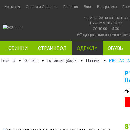
Контакты
Оплата и Доставка
Гарантия
Блог
Ваш размер
Про
Часы работы call-центра
Пн - Пт 9.00 - 18.00
Сб 10.00 - 15.00
⭐Подарочные сертификат
НОВИНКИ
СТРАЙКБОЛ
ОДЕЖДА
ОБУВЬ
Главная
Одежда
Головные уборы
Панамы
P1G-TAC ПА
►
►
►
►
P
U
Ар
8