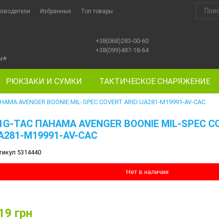
изводители
Избранные
Топ товары
+38(068)283-00-60
+38(099)487-18-64
ы
⭐
РЮКЗАКИ И СУМКИ
ТАКТИЧЕСКОЕ СНАРЯЖЕНИЕ
НАМА AVENGER BOONIE MIL-SPEC COVERT ARID UA281-M19991-AV-CAC
1G-TAC ПАНАМА AVENGER BOONIE MIL-SPEC C
A281-M19991-AV-CAC
тикул 5314440
Нет в наличии
19
грн